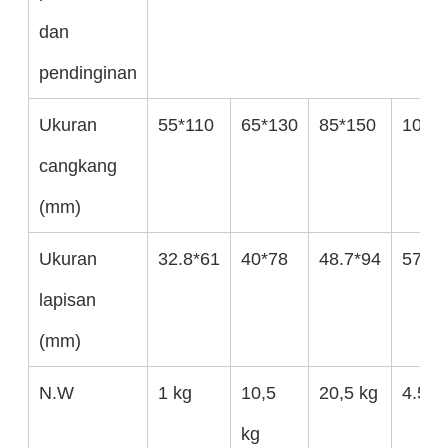
dan
pendinginan
Ukuran
55*110
65*130
85*150
100*
cangkang
(mm)
Ukuran
32.8*61
40*78
48.7*94
57.5*
lapisan
(mm)
N.W
1 kg
10,5
20,5 kg
4.5kg
kg