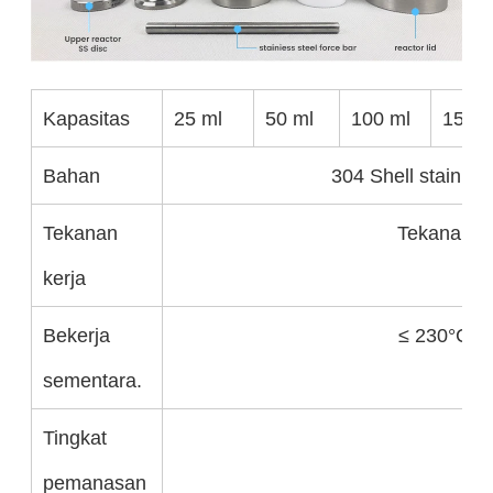
Kapasitas
25 ml
50 ml
100 ml
150 m
Bahan
304 Shell stainles
Tekanan
Tekanan m
kerja
Bekerja
≤ 230°C,s
sementara.
Tingkat
pemanasan