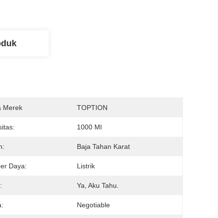
oduk
 Merek
TOPTION
itas:
1000 Ml
n:
Baja Tahan Karat
er Daya:
Listrik
:
Ya, Aku Tahu.
:
Negotiable