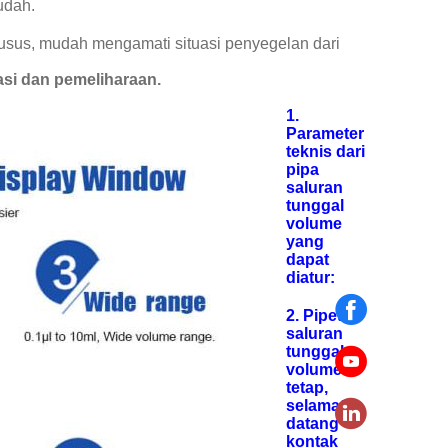
udah.
usus, mudah mengamati situasi penyegelan dari
asi dan pemeliharaan.
1.
Parameter
teknis dari
pipa
saluran
tunggal
volume
yang
dapat
diatur:
2. Pipet
saluran
tunggal
volume
tetap,
selamat
datang
kontak