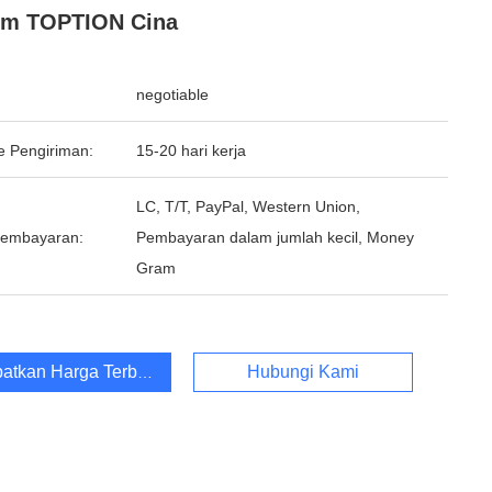
m TOPTION Cina
negotiable
e Pengiriman:
15-20 hari kerja
LC, T/T, PayPal, Western Union,
Pembayaran:
Pembayaran dalam jumlah kecil, Money
Gram
atkan Harga Terbaik
Hubungi Kami