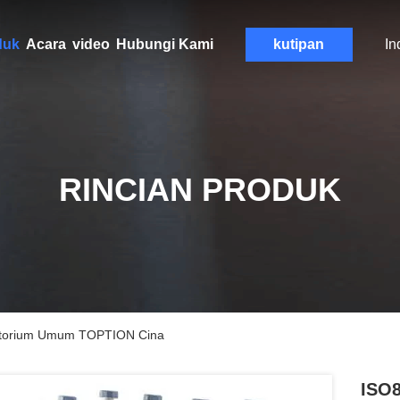
duk
Acara
video
Hubungi Kami
kutipan
In
RINCIAN PRODUK
ratorium Umum TOPTION Cina
ISO8