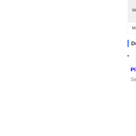
W
M
D
Pi
Se