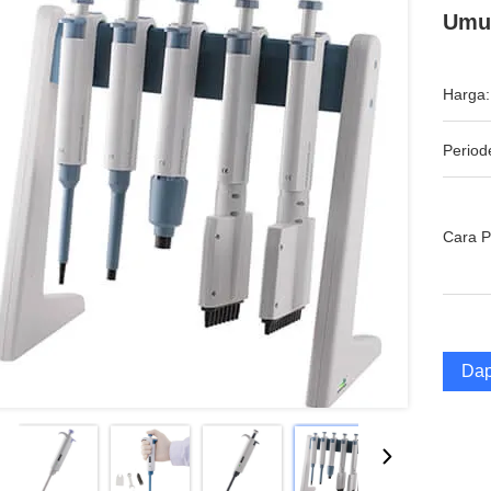
Umu
Harga:
Period
Cara 
Dap