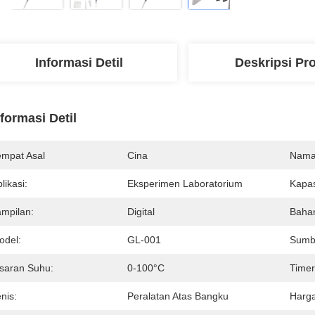
Informasi Detil
Deskripsi Pr
nformasi Detil
empat Asal
Cina
Nama
likasi:
Eksperimen Laboratorium
Kapas
ampilan:
Digital
Baha
odel:
GL-001
Sumb
isaran Suhu:
0-100°C
Timer
nis:
Peralatan Atas Bangku
Harga