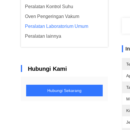
Peralatan Kontrol Suhu
Oven Pengeringan Vakum
Peralatan Laboratorium Umum
Peralatan lainnya
I
T
Hubungi Kami
Ap
T
Hubungi Sekarang
M
K
Je