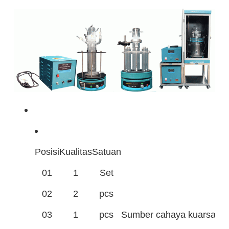
Posisi
Kualitas
Satuan
01
1
Set
02
2
pcs
03
1
pcs
Sumber cahaya kuarsa sep