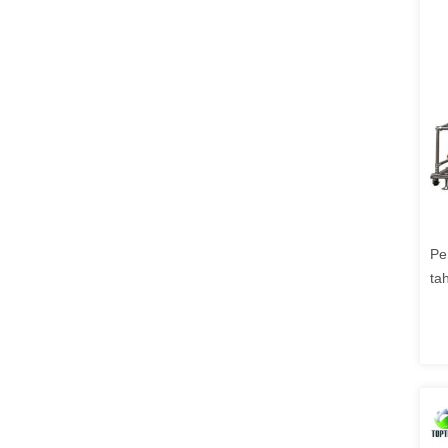
Pe
ta
es