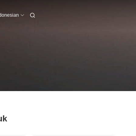
donesian
uk