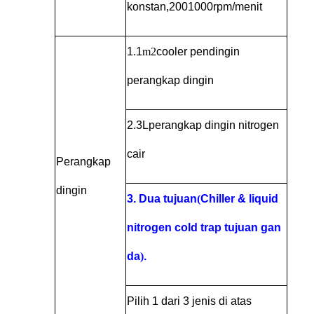
konstan,
200
1000
rpm/menit
1.
1
m2
cooler pendingin
perangkap dingin
2.
3L
perangkap dingin nitrogen
cair
Perangkap
dingin
3. Dua tujuan
(
Chiller & liquid
nitrogen cold trap tujuan gan
da
)
.
Pilih 1 dari 3 jenis di atas