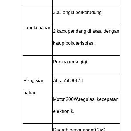
30L
Tangki berkerudung
Tangki bahan
2 kaca pandang di atas, dengan
katup bola terisolasi.
Pompa roda gigi
Pengisian
Aliran
5L
30L/H
bahan
Motor 200W,
regulasi kecepatan
elektronik.
Daerah penguapan
0.2
m2