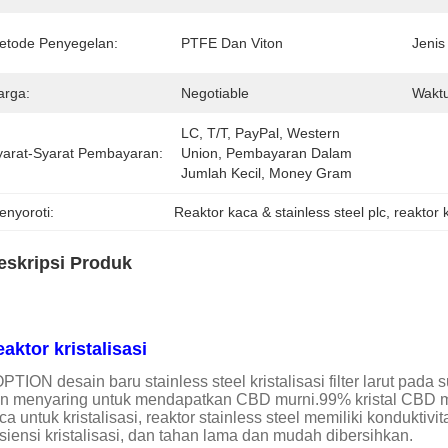
etode Penyegelan:
PTFE Dan Viton
Jenis
arga:
Negotiable
Waktu
LC, T/T, PayPal, Western 
yarat-Syarat Pembayaran:
Union, Pembayaran Dalam 
Jumlah Kecil, Money Gram
enyoroti:
Reaktor kaca & stainless steel plc
, 
reaktor 
eskripsi Produk
aktor kristalisasi
PTION desain baru stainless steel kristalisasi filter larut pada
n menyaring untuk mendapatkan CBD murni.99% kristal CBD m
ca untuk kristalisasi, reaktor stainless steel memiliki kondukti
isiensi kristalisasi, dan tahan lama dan mudah dibersihkan.