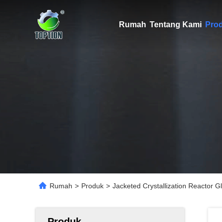
Rumah
Tentang Kami
Pro
Rumah
>
Produk
>
Jacketed Crystallization Reactor G
Produk