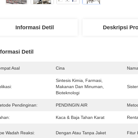
Informasi Detil
Deskripsi Pr
nformasi Detil
empat Asal
Cina
Nama
Sintesis Kimia, Farmasi, 
likasi:
Makanan Dan Minuman, 
Siste
Bioteknologi
etode Pendinginan:
PENDINGIN AIR
Meto
ahan:
Kaca & Baja Tahan Karat
Rent
ipe Wadah Reaksi:
Dengan Atau Tanpa Jaket
Fitur