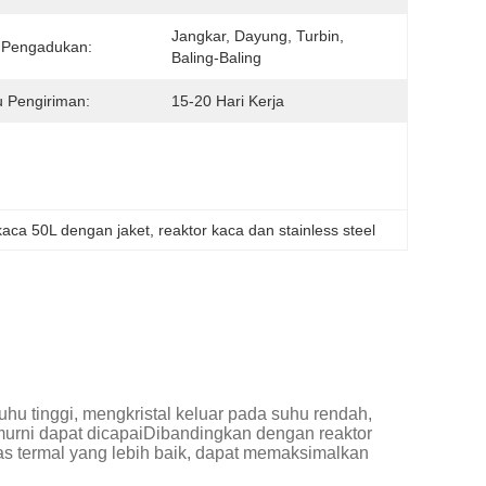
Jangkar, Dayung, Turbin, 
 Pengadukan:
Baling-Baling
 Pengiriman:
15-20 Hari Kerja
kaca 50L dengan jaket
, 
reaktor kaca dan stainless steel
 suhu tinggi, mengkristal keluar pada suhu rendah,
urni dapat dicapaiDibandingkan dengan reaktor
vitas termal yang lebih baik, dapat memaksimalkan