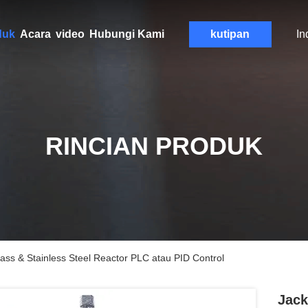
duk
Acara
video
Hubungi Kami
kutipan
In
RINCIAN PRODUK
lass & Stainless Steel Reactor PLC atau PID Control
Jack