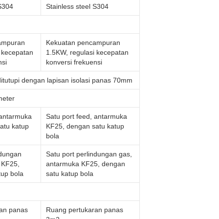
 S304
Stainless steel S304
ampuran
Kekuatan pencampuran
i kecepatan
1.5KW, regulasi kecepatan
nsi
konversi frekuensi
 ditutupi dengan lapisan isolasi panas 70mm
meter
 antarmuka
Satu port feed, antarmuka
atu katup
KF25, dengan satu katup
bola
ndungan
Satu port perlindungan gas,
 KF25,
antarmuka KF25, dengan
tup bola
satu katup bola
an panas
Ruang pertukaran panas