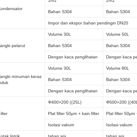
1m2
2m2
Kondensator
Bahan S304
Bahan S304
Impor dan ekspor bahan pendingin DN20
Volume 30L
Volume 50L
angki pelarut
Bahan S304
Bahan S304
Dengan kaca penglihatan
Dengan kaca pe
Volume 30L
Volume 80L
Tangki minuman keras
Bahan S304
Bahan S304
nduk
Dengan kaca penglihatan
Dengan kaca pe
Φ400×200 ((25L)
Φ500×200 ((40
ilter
Plat filter 50μm + kain filter
Plat filter 50μm +
Isolasi vakum
Isolasi vakum
otak listrik
tahan api
tahan api