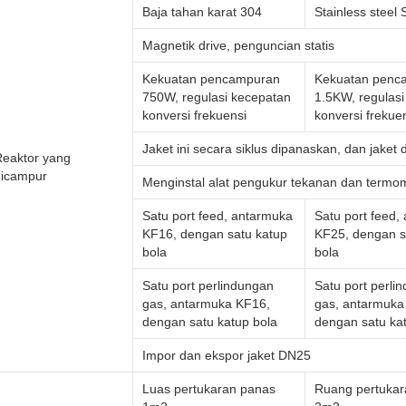
Baja tahan karat 304
Stainless steel
Magnetik drive, penguncian statis
Kekuatan pencampuran
Kekuatan penc
750W, regulasi kecepatan
1.5KW, regulas
konversi frekuensi
konversi frekue
Jaket ini secara siklus dipanaskan, dan jaket
Reaktor yang
dicampur
Menginstal alat pengukur tekanan dan termo
Satu port feed, antarmuka
Satu port feed,
KF16, dengan satu katup
KF25, dengan s
bola
bola
Satu port perlindungan
Satu port perli
gas, antarmuka KF16,
gas, antarmuka
dengan satu katup bola
dengan satu ka
Impor dan ekspor jaket DN25
Luas pertukaran panas
Ruang pertukar