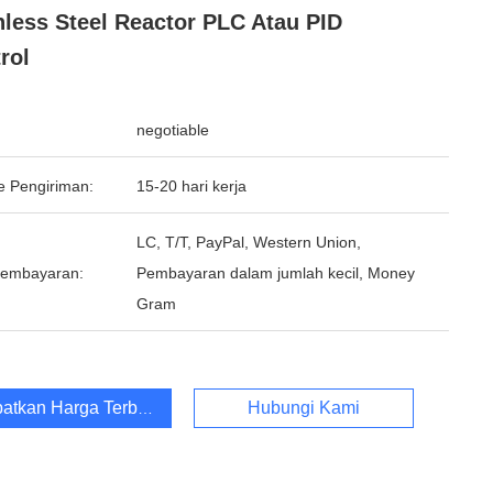
nless Steel Reactor PLC Atau PID
rol
negotiable
e Pengiriman:
15-20 hari kerja
LC, T/T, PayPal, Western Union,
Pembayaran:
Pembayaran dalam jumlah kecil, Money
Gram
atkan Harga Terbaik
Hubungi Kami