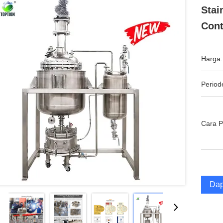
Stai
Cont
Harga:
Period
Cara 
Dap