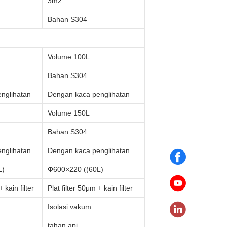
3m2
Bahan S304
Volume 100L
Bahan S304
nglihatan
Dengan kaca penglihatan
Volume 150L
Bahan S304
nglihatan
Dengan kaca penglihatan
L)
Φ600×220 ((60L)
 kain filter
Plat filter 50μm + kain filter
Isolasi vakum
tahan api