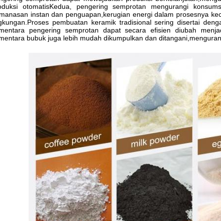
oduksi otomatisKedua, pengering semprotan mengurangi konsum
manasan instan dan penguapan,kerugian energi dalam prosesnya kecil
ngkungan.Proses pembuatan keramik tradisional sering disertai den
mentara pengering semprotan dapat secara efisien diubah menja
mentara bubuk juga lebih mudah dikumpulkan dan ditangani,mengurangi