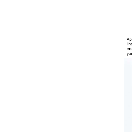
Ap
li
en
ya