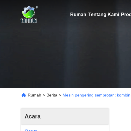
Rumah
Tentang Kami
Pro
Rumah
>
Berita
>
Mesin pengering semprotan: kombinas
Acara