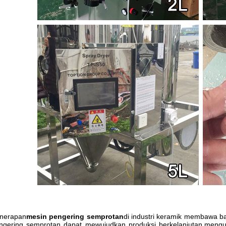
nerapan
mesin pengering semprotan
di industri keramik membawa ba
ngering semprotan dapat mewujudkan produksi berkelanjutan,mengub