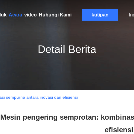
duk
Acara
video
Hubungi Kami
kutipan
In
Detail Berita
i sempurna antara inovasi dan efisiensi
Mesin pengering semprotan: kombinasi
efisiensi