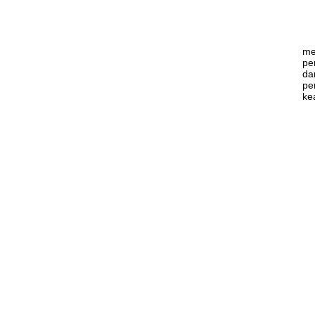
me
pe
da
pe
ke